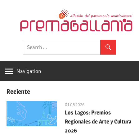
Skip
to
content
Premagallania,
Difusión
Patrimonio
Cultural,
social
Patrimonio
Navigation
Material,
y
Patrimonio
Reciente
Inmaterial,
ciudadana
Patrimonio
01.08.2026
Local,
Los Lagos: Premios
Patrimonio
del
Regionales de Arte y Cultura
Regional,
2026
Patrimonio