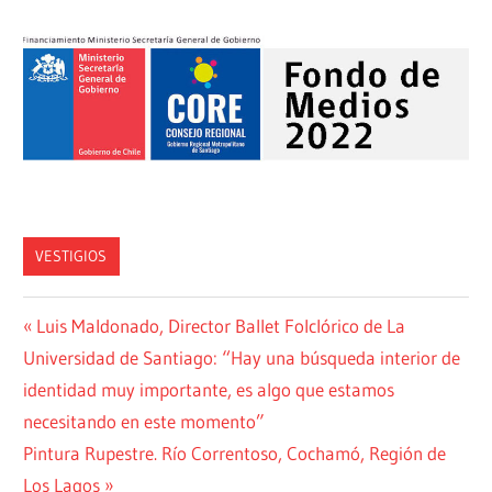
VESTIGIOS
Previous
Luis Maldonado, Director Ballet Folclórico de La
Post
Universidad de Santiago: “Hay una búsqueda interior de
Post:
navigation
identidad muy importante, es algo que estamos
necesitando en este momento”
Next
Pintura Rupestre. Río Correntoso, Cochamó, Región de
Post:
Los Lagos