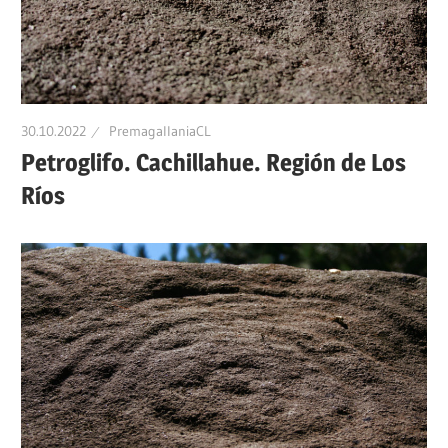
Patrimonio
Indígena,
Patrimonio
Multicultural
Precolombino
de
30.10.2022
PremagallaniaCL
Petroglifo. Cachillahue. Región de Los
Chile
Ríos