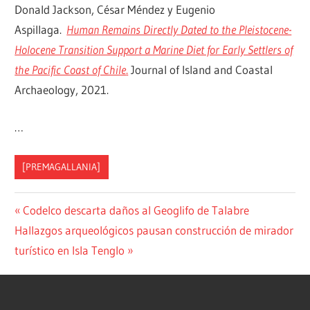
Donald Jackson, César Méndez y Eugenio
Aspillaga.
Human Remains Directly Dated to the Pleistocene-
Holocene Transition Support a Marine Diet for Early Settlers of
the Pacific Coast of Chile
.
Journal of Island and Coastal
Archaeology, 2021.
…
[PREMAGALLANIA]
Previous
Codelco descarta daños al Geoglifo de Talabre
Post
Next
Hallazgos arqueológicos pausan construcción de mirador
Post:
navigation
Post:
turístico en Isla Tenglo