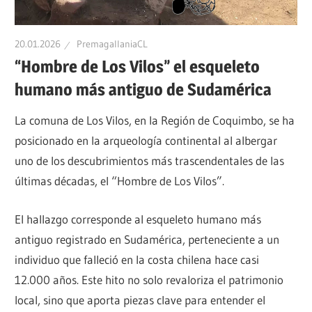
Patrimonio
Indígena,
Patrimonio
Multicultural
20.01.2026
PremagallaniaCL
Precolombino
“Hombre de Los Vilos” el esqueleto
de
humano más antiguo de Sudamérica
La comuna de Los Vilos, en la Región de Coquimbo, se ha
Chile
posicionado en la arqueología continental al albergar
uno de los descubrimientos más trascendentales de las
últimas décadas, el “Hombre de Los Vilos”.
El hallazgo corresponde al esqueleto humano más
antiguo registrado en Sudamérica, perteneciente a un
individuo que falleció en la costa chilena hace casi
12.000 años. Este hito no solo revaloriza el patrimonio
local, sino que aporta piezas clave para entender el