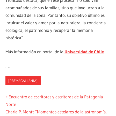
Troncoso destaca, que en ese proceso “no solo van
acompañados de sus familias, sino que involucran a la
comunidad de la zona. Por tanto, su objetivo último es
inculcar el valor y amor por la naturaleza, la conciencia
ecológica, el patrimonio y recuperar la memoria
histórica”.
Más información en portal de la
Universidad de Chile
….
[PREMAGALLANIA]
Previous
Encuentro de escritores y escritoras de la Patagonia
Post
Norte
Post:
navigation
Next
Charla P. Montt “Momentos estelares de la astronomía.