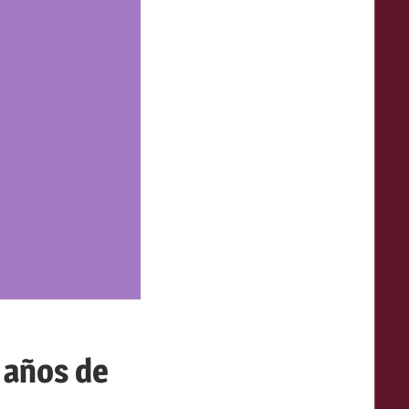
Patrimonio
ulticultural
de
hile
 años de