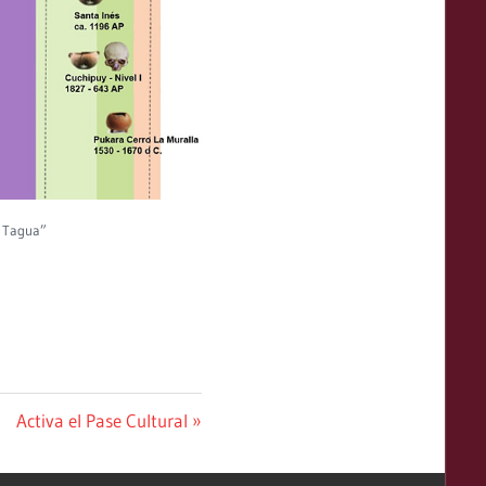
a Tagua”
Next
Activa el Pase Cultural
Post: