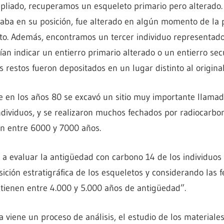
liado, recuperamos un esqueleto primario pero alterado. E
ba en su posición, fue alterado en algún momento de la pr
to. Además, encontramos un tercer individuo representado
n indicar un entierro primario alterado o un entierro sec
 restos fueron depositados en un lugar distinto al original
ue en los años 80 se excavó un sitio muy importante llama
dividuos, y se realizaron muchos fechados por radiocarbon
en entre 6000 y 7000 años.
 evaluar la antigüedad con carbono 14 de los individuos y
ición estratigráfica de los esqueletos y considerando las 
 tienen entre 4.000 y 5.000 años de antigüedad”.
a viene un proceso de análisis, el estudio de los materiale