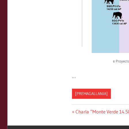
© Proyect
…
[PREMAGALLANIA]
Previous
Charla “Monte Verde 14.5
Post
Post: