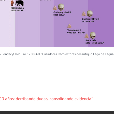
o Fondecyt Regular 1230860 “Cazadores Recolectores del antiguo Lago de Tagu
00 años: derribando dudas, consolidando evidencia”