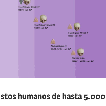
M
C
stos humanos de hasta 5.000